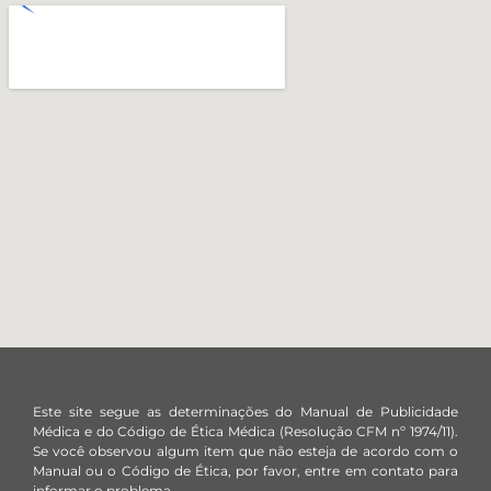
Este site segue as determinações do Manual de Publicidade
Médica e do Código de Ética Médica (Resolução CFM nº 1974/11).
Se você observou algum item que não esteja de acordo com o
Manual ou o Código de Ética, por favor, entre em contato para
informar o problema.