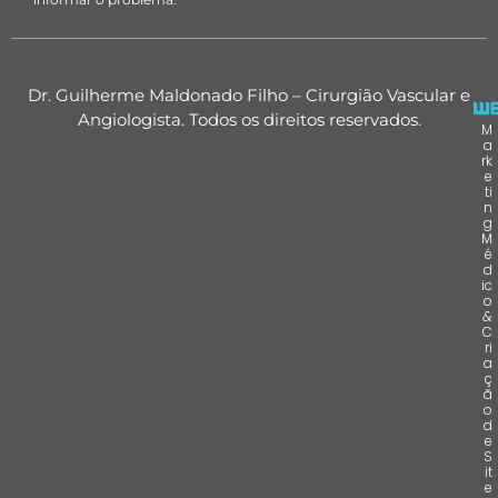
Dr. Guilherme Maldonado Filho – Cirurgião Vascular e
Angiologista. Todos os direitos reservados.
M
a
rk
e
ti
n
g
M
é
d
ic
o
&
C
ri
a
ç
ã
o
d
e
S
it
e